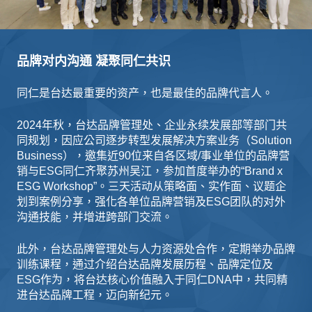
品牌对内沟通 凝聚同仁共识
同仁是台达最重要的资产，也是最佳的品牌代言人。
2024年秋，台达品牌管理处、企业永续发展部等部门共
同规划，因应公司逐步转型发展解决方案业务（Solution
Business），邀集近90位来自各区域/事业单位的品牌营
销与ESG同仁齐聚苏州吴江，参加首度举办的“Brand x
ESG Workshop”。三天活动从策略面、实作面、议题企
划到案例分享，强化各单位品牌营销及ESG团队的对外
沟通技能，并增进跨部门交流。
此外，台达品牌管理处与人力资源处合作，定期举办品牌
训练课程，通过介绍台达品牌发展历程、品牌定位及
ESG作为，将台达核心价值融入于同仁DNA中，共同精
进台达品牌工程，迈向新纪元。