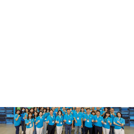
为基础，积极拓展如数据中心电源与散热解决方案、工业
自动化、楼宇自动化、电动车电力动力系统与充电方案以
及可再生能源等前瞻性业务领域。台达将持续发展创新技
术，实现零碳愿景，迈向永续品牌。
台达将节能减碳落实在日常营运中，除了提高产品能效、
推广节能方案及绿色建筑，并积极接轨国际倡议，承诺在
2030年前达到RE100、2050 年前达到 Net-Zero 的目
标。