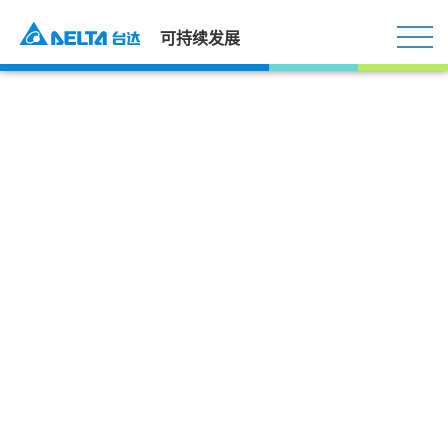
可持续发展
品牌管理
首页
治理与责任
品牌管理
提升品牌价值
连续十四年入选台湾二十五大国际品牌 品牌价值
5.93亿美元