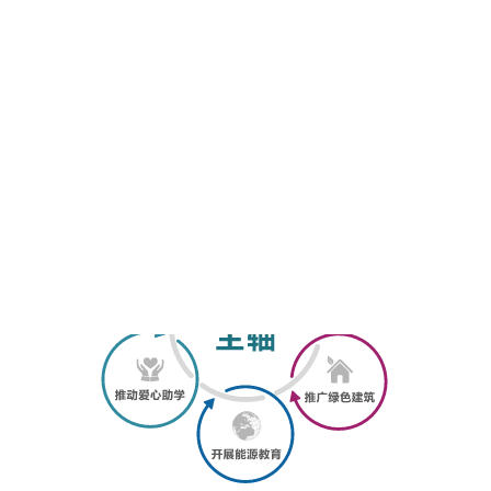
事电力电子基础研究、及环境资源与能源法学科的研究；
赞助举办台达杯国际太阳能建筑设计竞赛、台达杯国际高
校绿色智造大赛，以赛促学，提供高校师生动手实践的平
台；以及由台达员工担任志愿者，开展环境能源宣传教
育；并通过支持“捡回珍珠计划”，帮助家境相对困难、品
学兼优的学生，通过资助教育来培养人才。