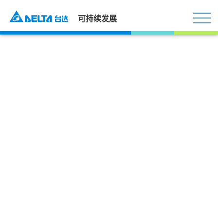
可持续发展
公益事业
首页
社会与公益
公益事业
公益事业主轴
台达为感谢并回馈社会的关爱与支持，也源于多年积淀的
可持续发展理念，多年来积极参与支持教育、科技、环保
与乡村发展的多种社会公益事业，长期在国内支持高校从