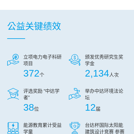
公益关键绩效
立项电力电子科研
颁发优秀研究生奖
项目
学金
372
2,134
个
人次
评选奖励 “中达学
举办中达环境法论
者”
坛
38
12
位
届
能源教育累计受益
台达杯国际太阳能
学童
建筑设计竞赛 参赛